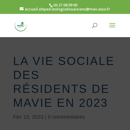
03 27 08 09 00
accueil.ehpad.leslogisdouaisiens@mav.asso.fr
LA VIE SOCIALE
DES
RÉSIDENTS DE
MAVIE EN 2023
Fév 13, 2023
|
0 commentaires