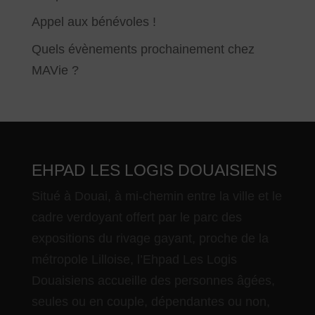
Appel aux bénévoles !
Quels évènements prochainement chez
MAVie ?
EHPAD LES LOGIS DOUAISIENS
Situé à Douai, à mi-chemin entre la ville et le
cadre verdoyant offert par le parc des
expositions du rivage gayant, proche de la
métropole Lilloise, l’Ehpad Les Logis
Douaisiens accueille des personnes âgées,
seules ou en couple, dépendantes ou non,