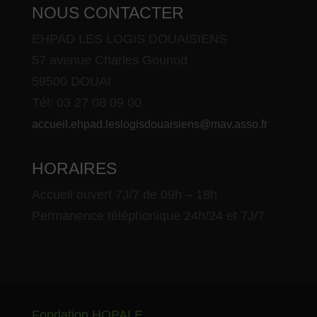
NOUS CONTACTER
EHPAD LES LOGIS DOUAISIENS
57 avenue Charles Gounod
59500 DOUAI
Tél: 03 27 08 09 00
accueil.ehpad.leslogisdouaisiens@mav.asso.fr
HORAIRES
Accueil ouvert 7J/7 de 09h – 18h
Permanence téléphonique 24h/24 et 7J/7
Fondation HOPALE