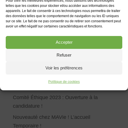
Pour offrir les meilleures expériences, nous utilisons des technologies
telles que les cookies pour stocker et/ou accéder aux informations des
A bientôt chez MAVie !
appareils. Le fait de consentir à ces technologies nous permettra de traiter
des données telles que le comportement de navigation ou les ID uniques
sur ce site. Le fait de ne pas consentir ou de retirer son consentement peut
avoir un effet négatif sur certaines caractéristiques et fonctions.
Accepter
Rechercher
Refuser
Articles récents
Voir les préférences
La Vie Sociale des résidents de MAVie en
Politique de cookies
2023
Comité Éthique 2023 : Ouverture à la
candidature !
Nouveauté chez MAVie ! L’accueil
Temporaire !