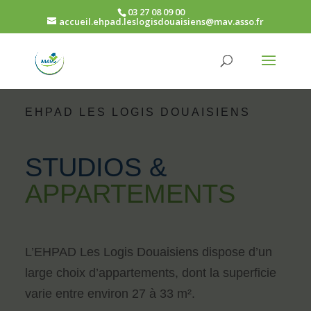
03 27 08 09 00
accueil.ehpad.leslogisdouaisiens@mav.asso.fr
EHPAD LES LOGIS DOUAISIENS
STUDIOS &
APPARTEMENTS
L’EHPAD Les Logis Douaisiens dispose d’un
large choix d’appartements, dont la superficie
varie entre environ 27 à 33 m².