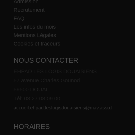
Admission
Recrutement
FAQ
Les infos du mois
Mentions Légales
Cookies et traceurs
NOUS CONTACTER
EHPAD LES LOGIS DOUAISIENS
57 avenue Charles Gounod
59500 DOUAI
Tél: 03 27 08 09 00
accueil.ehpad.leslogisdouaisiens@mav.asso.fr
HORAIRES