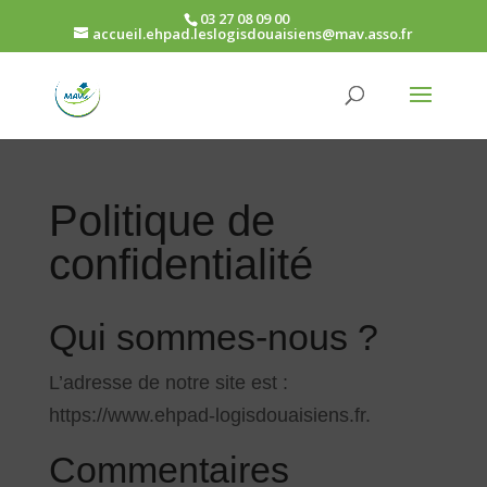
03 27 08 09 00
accueil.ehpad.leslogisdouaisiens@mav.asso.fr
Politique de
confidentialité
Qui sommes-nous ?
L’adresse de notre site est :
https://www.ehpad-logisdouaisiens.fr.
Commentaires