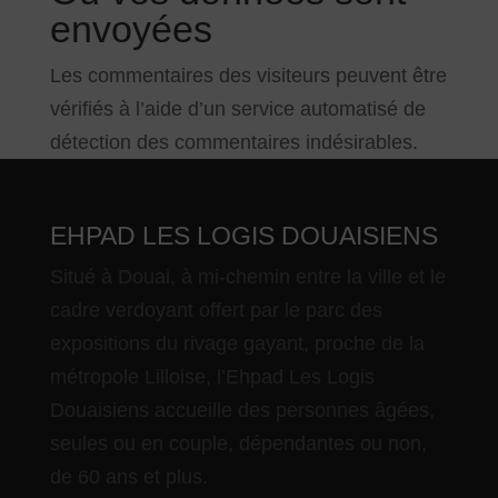
envoyées
Les commentaires des visiteurs peuvent être
vérifiés à l’aide d’un service automatisé de
détection des commentaires indésirables.
EHPAD LES LOGIS DOUAISIENS
Situé à Douai, à mi-chemin entre la ville et le
cadre verdoyant offert par le parc des
expositions du rivage gayant, proche de la
métropole Lilloise, l’Ehpad Les Logis
Douaisiens accueille des personnes âgées,
seules ou en couple, dépendantes ou non,
de 60 ans et plus.