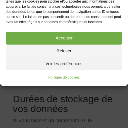
telles que les cookies pour stocker et/ou accéder aux informations des
vos interactions avec ces contenus
appareils. Le fait de consentir à ces technologies nous permettra de traiter
des données telles que le comportement de navigation ou les ID uniques
embarqués si vous disposez d’un compte
sur ce site. Le fait de ne pas consentir ou de retirer son consentement peut
connecté sur leur site web.
avoir un effet négatif sur certaines caractéristiques et fonctions.
Utilisation et
Accepter
transmission de vos
Refuser
données personnelles
Voir les préférences
Si vous demandez une réinitialisation de
votre mot de passe, votre adresse IP sera
Politique de cookies
incluse dans l’e-mail de réinitialisation.
Durées de stockage de
vos données
Si vous laissez un commentaire, le